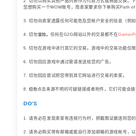
2. 切勿以购买其他产品列表作为付款方式或商品交换。
您想购买一个WOW账号，而卖家要求你下单购买Path o
3. 切勿向卖家透露任何可能危及您帐户安全的信息（例
4. 切勿
冒险。
任何在G2G网站以外的交易都不在
GamerPr
5. 切勿在游戏中进行其它的交易。游戏中的交易功能仅
6. 切勿回应游戏中通过密语发送给您的广告。
7. 切勿回应尝试把您带到其它网站进行交易的卖家。
8.
切勿
点击来源不明的可疑链接或者附件，它们可能会链
DO'S
1. 请务必在发现卖家有违规行为时，把截图证据连同您的单号
2. 请务必购买带有邮箱或能自行添加邮箱的游戏帐号，