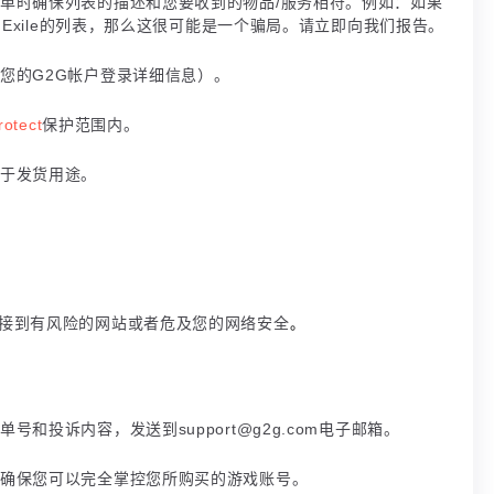
下单时确保列表的描述和您要收到的物品/服务相符。例如：如果
f Exile的列表，那么这很可能是一个骗局。请立即向我们报告。
如您的G2G帐户登录详细信息）。
otect
保护范围内。
限于发货用途。
接到有风险的网站或者危及您的网络安全
。
和投诉内容，发送到support@g2g.com电子邮箱。
以确保您可以完全掌控您所购买的游戏账号。